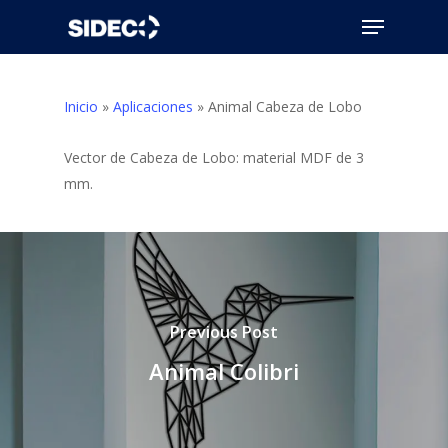
Skip
Menu
to
Close
main
Menu
content
Inicio
»
Aplicaciones
»
Animal Cabeza de Lobo
Vector de Cabeza de Lobo: material MDF de 3
mm.
Previous Post
Animal Colibri