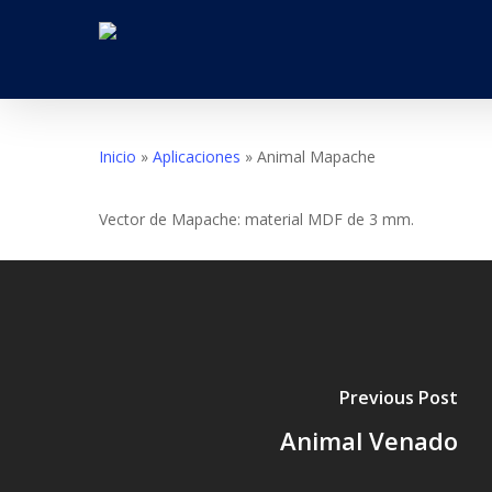
Skip
to
main
content
Inicio
»
Aplicaciones
»
Animal Mapache
Vector de Mapache: material MDF de 3 mm.
Previous Post
Animal Venado