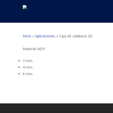
Skip
to
main
content
Inicio
»
Aplicaciones
»
Caja de calabaza 2D
Material MDF
3 mm.
4 mm.
6 mm.