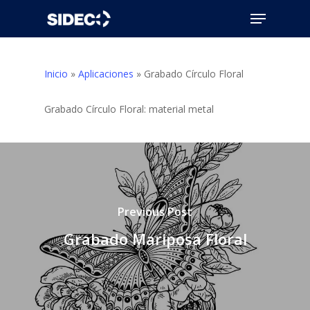
Skip
Menu
to
Close
main
Menu
content
Inicio
»
Aplicaciones
»
Grabado Círculo Floral
Grabado Círculo Floral: material metal
Previous Post
Grabado Mariposa Floral