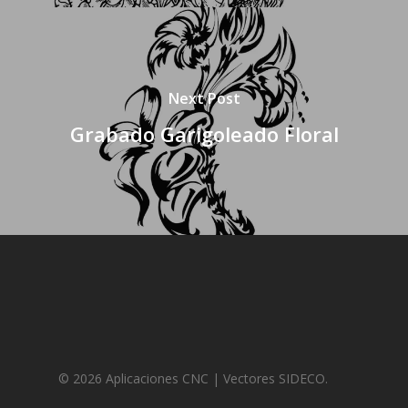
Next Post
Grabado Garigoleado Floral
© 2026 Aplicaciones CNC | Vectores SIDECO.