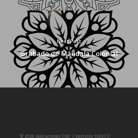
Next Post
Grabado de Mándala Colonial
© 2026 Aplicaciones CNC | Vectores SIDECO.