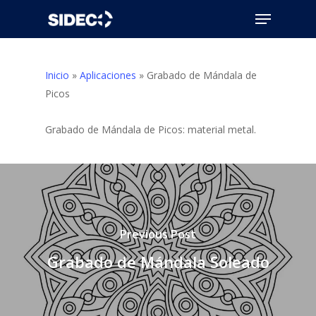
Skip
Menu
to
Close
main
Menu
content
Inicio
»
Aplicaciones
»
Grabado de Mándala de
Picos
Grabado de Mándala de Picos: material metal.
Previous Post
Grabado de Mándala Soleado