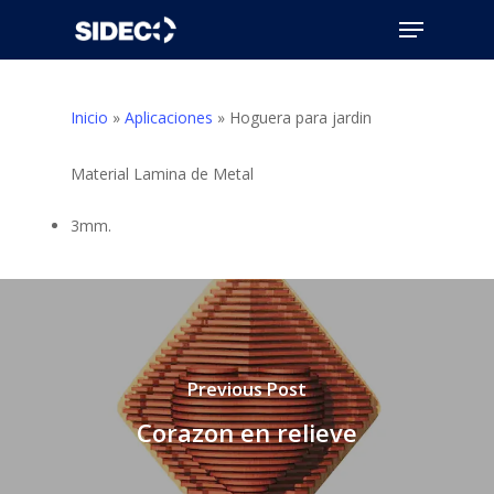
Skip
Menu
to
Close
main
Menu
content
Inicio
»
Aplicaciones
»
Hoguera para jardin
Material Lamina de Metal
3mm.
Previous Post
Corazon en relieve