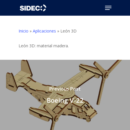
Skip
Menu
to
Close
main
Menu
content
Inicio
»
Aplicaciones
»
León 3D
León 3D: material madera.
Previous Post
Boeing V-22