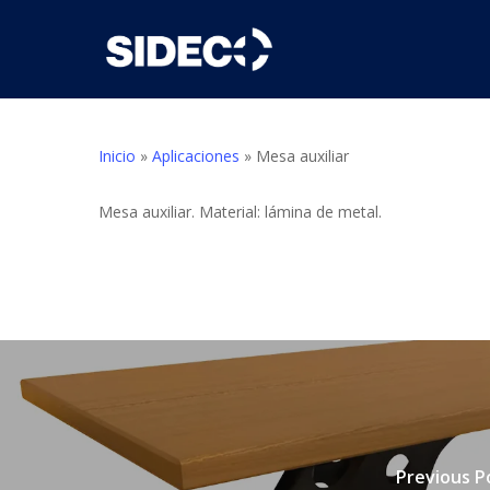
Skip
to
main
content
Inicio
»
Aplicaciones
»
Mesa auxiliar
Mesa auxiliar. Material: lámina de metal.
Previous P