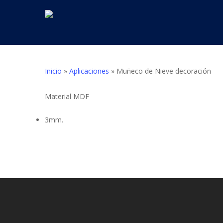
Skip
to
main
content
Inicio
»
Aplicaciones
»
Muñeco de Nieve decoración
Material MDF
3mm.