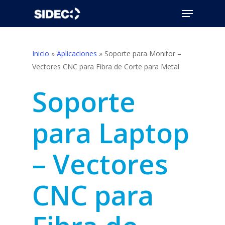
Skip
Menu
to
Close
main
Menu
content
Inicio
»
Aplicaciones
»
Soporte para Monitor –
Vectores CNC para Fibra de Corte para Metal
Soporte
para Laptop
– Vectores
CNC para